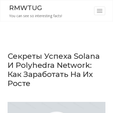
Skip
RMWTUG
to
T
content
You can see so interesting facts!
o
g
g
l
e
n
Секреты Успеха Solana
a
И Polyhedra Network:
v
i
Как Заработать На Их
g
Росте
a
t
i
o
n